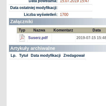
Data powstania:
15.07.2019 15:47
Data ostatniej modyfikacji:
Liczba wyświetleń:
1700
Załączniki
Typ
Nazwa
Komentarz
Data
Suserz.pdf
2019-07-15 15:48
Artykuły archiwalne
Lp.
Tytuł
Data modyfikacji
Zredagował