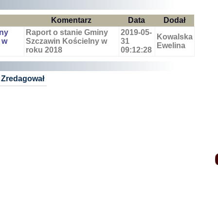
Komentarz
Data
Dodał
iny
Raport o stanie Gminy
2019-05-
Kowalska
 w
Szczawin Kościelny w
31
Ewelina
roku 2018
09:12:28
Zredagował