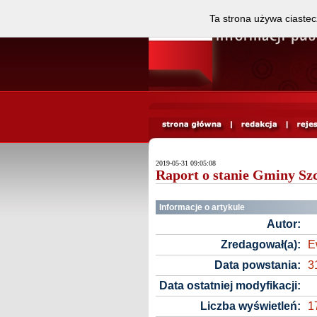
Ta strona używa ciastec
2019-05-31 09:05:08
Raport o stanie Gminy Sz
Informacje o artykule
Autor:
Zredagował(a):
E
Data powstania:
3
Data ostatniej modyfikacji:
Liczba wyświetleń:
1