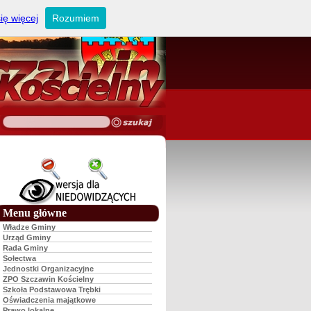
ię więcej
Rozumiem
Menu główne
Władze Gminy
Urząd Gminy
Rada Gminy
Sołectwa
Jednostki Organizacyjne
ZPO Szczawin Kościelny
Szkoła Podstawowa Trębki
Oświadczenia majątkowe
Prawo lokalne