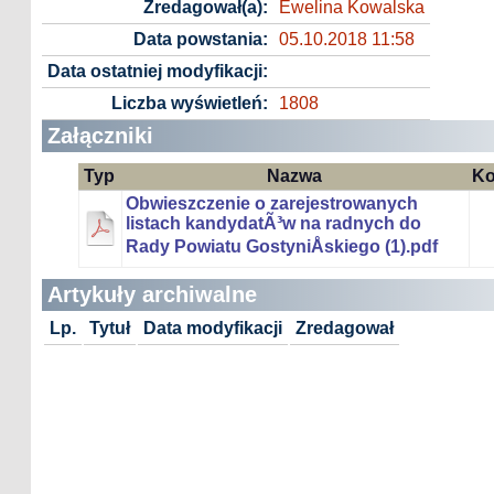
Zredagował(a):
Ewelina Kowalska
Data powstania:
05.10.2018 11:58
Data ostatniej modyfikacji:
Liczba wyświetleń:
1808
Załączniki
Typ
Nazwa
Ko
Obwieszczenie o zarejestrowanych
listach kandydatÃ³w na radnych do
Rady Powiatu GostyniÅskiego (1).pdf
Artykuły archiwalne
Lp.
Tytuł
Data modyfikacji
Zredagował