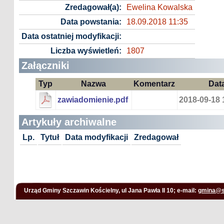
Zredagował(a):
Ewelina Kowalska
Data powstania:
18.09.2018 11:35
Data ostatniej modyfikacji:
Liczba wyświetleń:
1807
Załączniki
Typ
Nazwa
Komentarz
Dat
zawiadomienie.pdf
2018-09-18 
Artykuły archiwalne
Lp.
Tytuł
Data modyfikacji
Zredagował
Urząd Gminy Szczawin Kościelny, ul Jana Pawła II 10; e-mail:
gmina@s