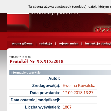
Ta strona używa ciasteczek (cookies), dzięki którym 
2018-09-17 13:27:18
Protokół Nr XXXIX/2018
Informacje o artykule
Autor:
Zredagował(a):
Ewelina Kowalska
Data powstania:
17.09.2018 13:27
Data ostatniej modyfikacji:
Liczba wyświetleń:
1807