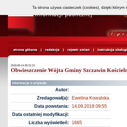
Ta strona używa ciasteczek (cookies), dzięki którym 
2018-09-14 09:55:55
Obwieszczenie Wójta Gminy Szczawin Kościelny
Informacje o artykule
Autor:
Zredagował(a):
Ewelina Kowalska
Data powstania:
14.09.2018 09:55
Data ostatniej modyfikacji:
Liczba wyświetleń:
1665