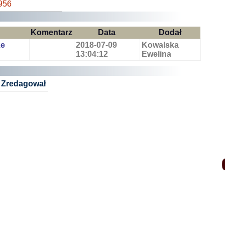
956
Komentarz
Data
Dodał
ze
2018-07-09
Kowalska
13:04:12
Ewelina
Zredagował