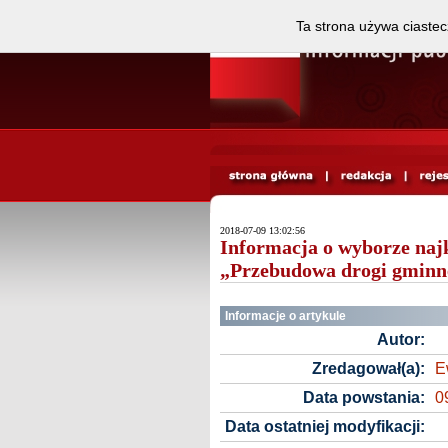
Ta strona używa ciastec
2018-07-09 13:02:56
Informacja o wyborze najk
„Przebudowa drogi gminne
Informacje o artykule
Autor:
Zredagował(a):
E
Data powstania:
0
Data ostatniej modyfikacji: