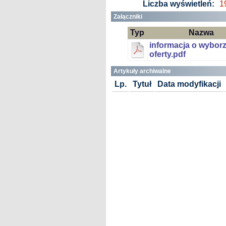
Liczba wyświetleń:
1
Załączniki
Typ
Nazwa
informacja o wybor
oferty.pdf
Artykuły archiwalne
Lp.
Tytuł
Data modyfikacji