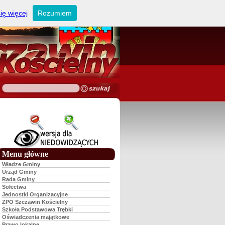
ię więcej
Rozumiem
Menu główne
Władze Gminy
Urząd Gminy
Rada Gminy
Sołectwa
Jednostki Organizacyjne
ZPO Szczawin Kościelny
Szkoła Podstawowa Trębki
Oświadczenia majątkowe
Prawo lokalne