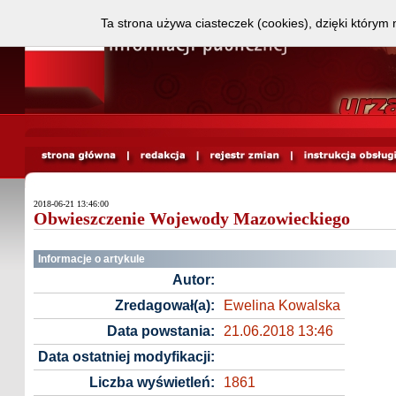
Ta strona używa ciasteczek (cookies), dzięki którym 
2018-06-21 13:46:00
Obwieszczenie Wojewody Mazowieckiego
Informacje o artykule
Autor:
Zredagował(a):
Ewelina Kowalska
Data powstania:
21.06.2018 13:46
Data ostatniej modyfikacji:
Liczba wyświetleń:
1861