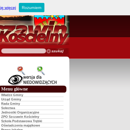
ię więcej
Rozumiem
Menu główne
Władze Gminy
Urząd Gminy
Rada Gminy
Sołectwa
Jednostki Organizacyjne
ZPO Szczawin Kościelny
Szkoła Podstawowa Trębki
Oświadczenia majątkowe
Prawo lokalne