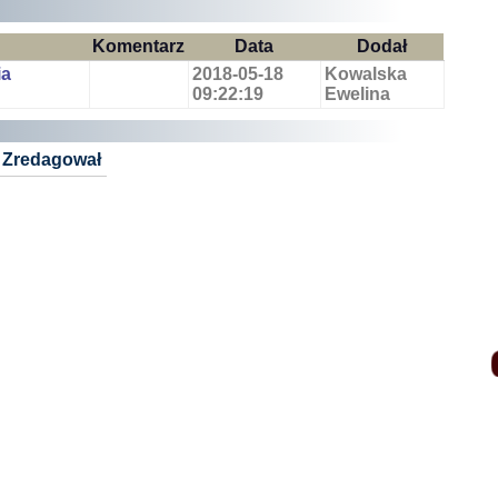
Komentarz
Data
Dodał
ia
2018-05-18
Kowalska
09:22:19
Ewelina
Zredagował