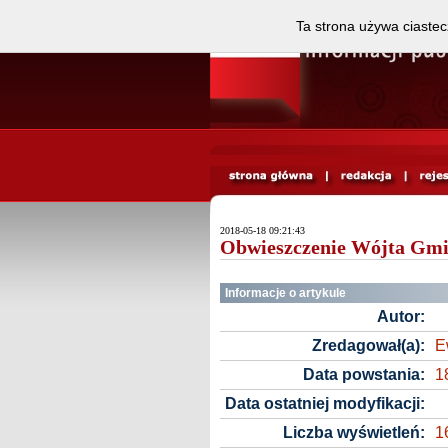
Ta strona używa ciastec
2018-05-18 09:21:43
Obwieszczenie Wójta Gmin
Informacje o artykule
Autor:
Zredagował(a):
E
Data powstania:
1
Data ostatniej modyfikacji:
Liczba wyświetleń:
1