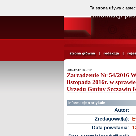
Ta strona używa ciastec
2016-12-12 08:57:01
Zarządzenie Nr 54/2016 W
listopada 2016r. w sprawi
Urzędu Gminy Szczawin Ko
Informacje o artykule
Autor:
Zredagował(a):
E
Data powstania:
1