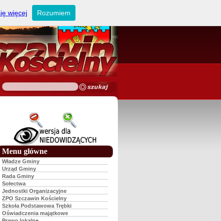
ię więcej
Rozumiem
Menu główne
Władze Gminy
Urząd Gminy
Rada Gminy
Sołectwa
Jednostki Organizacyjne
ZPO Szczawin Kościelny
Szkoła Podstawowa Trębki
Oświadczenia majątkowe
Prawo lokalne