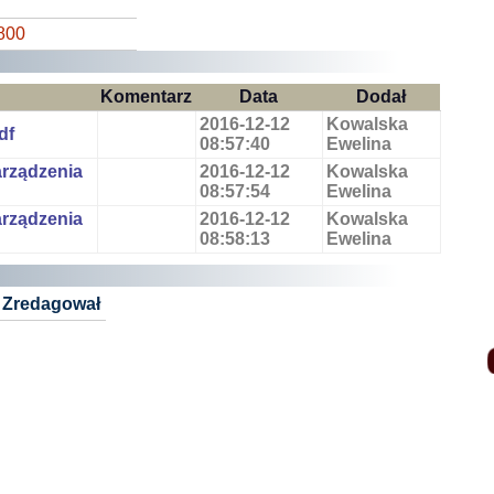
800
Komentarz
Data
Dodał
2016-12-12
Kowalska
df
08:57:40
Ewelina
arządzenia
2016-12-12
Kowalska
08:57:54
Ewelina
arządzenia
2016-12-12
Kowalska
08:58:13
Ewelina
Zredagował