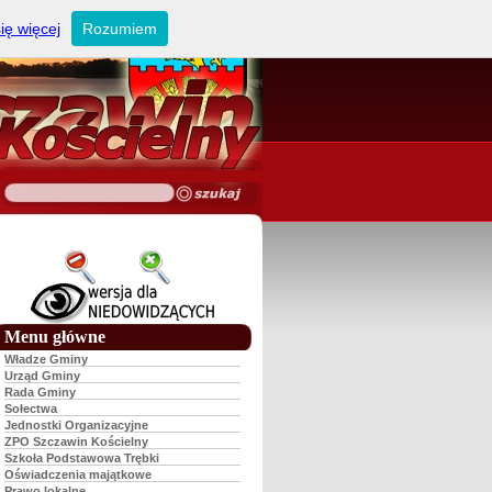
ię więcej
Rozumiem
Menu główne
Władze Gminy
Urząd Gminy
Rada Gminy
Sołectwa
Jednostki Organizacyjne
ZPO Szczawin Kościelny
Szkoła Podstawowa Trębki
Oświadczenia majątkowe
Prawo lokalne