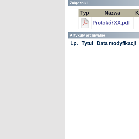
Załączniki
Typ
Nazwa
K
Protokół XX.pdf
Artykuły archiwalne
Lp.
Tytuł
Data modyfikacji