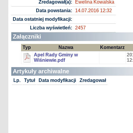
Zredagował(a):
Ewelina Kowalska
Data powstania:
14.07.2016 12:32
Data ostatniej modyfikacji:
Liczba wyświetleń:
2457
Załączniki
Typ
Nazwa
Komentarz
Apel Rady Gminy w
20
Wiśniewie.pdf
12
Artykuły archiwalne
Lp.
Tytuł
Data modyfikacji
Zredagował