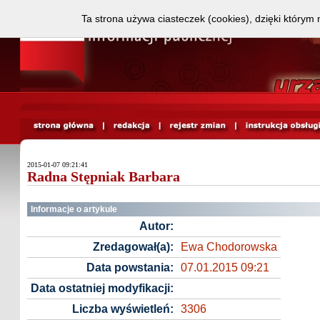
Ta strona używa ciasteczek (cookies), dzięki którym 
2015-01-07 09:21:41
Radna Stępniak Barbara
Informacje o artykule
Autor:
Zredagował(a):
Ewa Chodorowska
Data powstania:
07.01.2015 09:21
Data ostatniej modyfikacji:
Liczba wyświetleń:
3306