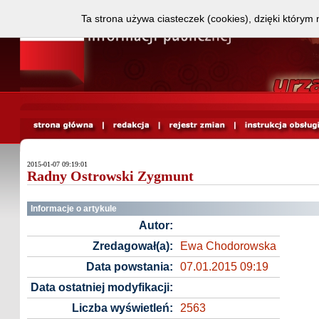
Ta strona używa ciasteczek (cookies), dzięki którym 
2015-01-07 09:19:01
Radny Ostrowski Zygmunt
Informacje o artykule
Autor:
Zredagował(a):
Ewa Chodorowska
Data powstania:
07.01.2015 09:19
Data ostatniej modyfikacji:
Liczba wyświetleń:
2563