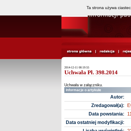
Ta strona używa ciastec
2014-12-11 08:19:55
Uchwała Pł. 398.2014
Uchwała w załączniku.
Informacje o artykule
Autor:
Zredagował(a):
E
Data powstania:
1
Data ostatniej modyfikacji:
Liczba wyświetleń:
2