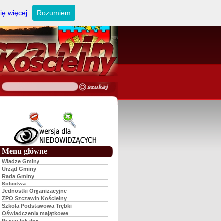
ię więcej
Rozumiem
Menu główne
Władze Gminy
Urząd Gminy
Rada Gminy
Sołectwa
Jednostki Organizacyjne
ZPO Szczawin Kościelny
Szkoła Podstawowa Trębki
Oświadczenia majątkowe
Prawo lokalne