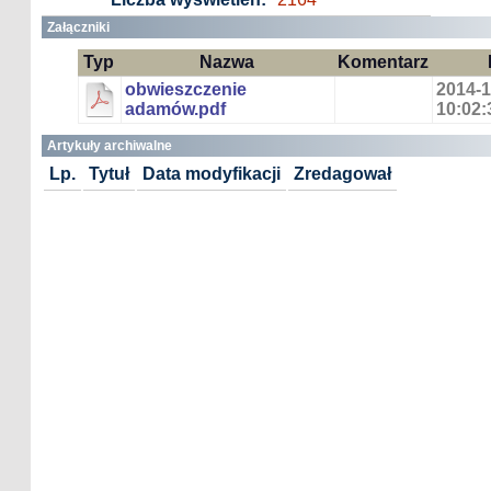
Załączniki
Typ
Nazwa
Komentarz
obwieszczenie
2014-1
adamów.pdf
10:02:
Artykuły archiwalne
Lp.
Tytuł
Data modyfikacji
Zredagował