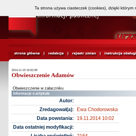
Ta strona używa ciasteczek (cookies), dzięki którym 
2014-11-19 10:02:09
Obwieszczenie Adamów
Obwieszczenie w załaczniku
Informacje o artykule
Autor:
Zredagował(a):
Ewa Chodorowska
Data powstania:
19.11.2014 10:02
Data ostatniej modyfikacji:
Liczba wyświetleń:
2164