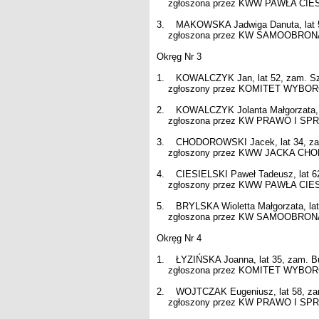
zgłoszona przez KWW PAWŁA CIESIE
3. MAKOWSKA Jadwiga Danuta, lat 5
zgłoszona przez KW SAMOOBRONA - 
Okręg Nr 3
1. KOWALCZYK Jan, lat 52, zam. S
zgłoszony przez KOMITET WYBORCZY
2. KOWALCZYK Jolanta Małgorzata, l
zgłoszona przez KW PRAWO I SPRAW
3. CHODOROWSKI Jacek, lat 34, za
zgłoszony przez KWW JACKA CHODO
4. CIESIELSKI Paweł Tadeusz, lat 6
zgłoszony przez KWW PAWŁA CIESIE
5. BRYLSKA Wioletta Małgorzata, lat
zgłoszona przez KW SAMOOBRONA - 
Okręg Nr 4
1. ŁYZIŃSKA Joanna, lat 35, zam. B
zgłoszona przez KOMITET WYBORCZY
2. WOJTCZAK Eugeniusz, lat 58, za
zgłoszony przez KW PRAWO I SPRAW