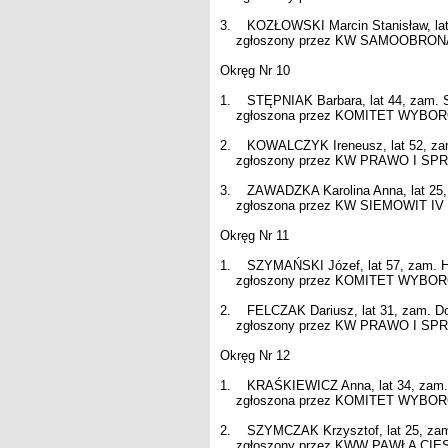
3. KOZŁOWSKI Marcin Stanisław, lat
zgłoszony przez KW SAMOOBRONA - 
Okręg Nr 10
1. STĘPNIAK Barbara, lat 44, zam. 
zgłoszona przez KOMITET WYBORCZY
2. KOWALCZYK Ireneusz, lat 52, za
zgłoszony przez KW PRAWO I SPRAW
3. ZAWADZKA Karolina Anna, lat 25,
zgłoszona przez KW SIEMOWIT IV - l
Okręg Nr 11
1. SZYMAŃSKI Józef, lat 57, zam. H
zgłoszony przez KOMITET WYBORCZY
2. FELCZAK Dariusz, lat 31, zam. D
zgłoszony przez KW PRAWO I SPRAW
Okręg Nr 12
1. KRAŚKIEWICZ Anna, lat 34, zam. 
zgłoszona przez KOMITET WYBORCZY
2. SZYMCZAK Krzysztof, lat 25, zam
zgłoszony przez KWW PAWŁA CIESIE