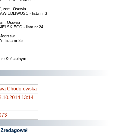
, zam. Osowia
IEDLIWOŚĆ - lista nr 3
am. Osowia
LSKIEGO - lista nr 24
Modrzew
lista nr 25
nie Kościelnym
wa Chodorowska
3.10.2014 13:14
973
Zredagował