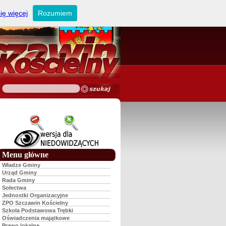
ię więcej
Rozumiem
Menu główne
Władze Gminy
Urząd Gminy
Rada Gminy
Sołectwa
Jednostki Organizacyjne
ZPO Szczawin Kościelny
Szkoła Podstawowa Trębki
Oświadczenia majątkowe
Prawo lokalne