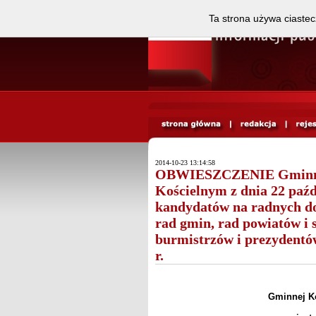
Ta strona używa ciastec
2014-10-23 13:14:58
OBWIESZCZENIE Gminnej
Kościelnym z dnia 22 paźdz
kandydatów na radnych d
rad gmin, rad powiatów i
burmistrzów i prezydentów
r.
Gminnej K