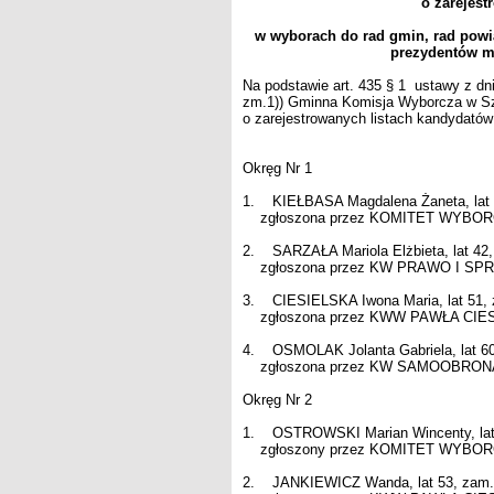
o zarejest
w wyborach do rad gmin, rad powi
prezydentów mi
Na podstawie art. 435 § 1 ustawy z dni
zm.1)) Gminna Komisja Wyborcza w Sz
o zarejestrowanych listach kandydatów
Okręg Nr 1
1. KIEŁBASA Magdalena Żaneta, lat 
zgłoszona przez KOMITET WYBORCZY
2. SARZAŁA Mariola Elżbieta, lat 42
zgłoszona przez KW PRAWO I SPRAW
3. CIESIELSKA Iwona Maria, lat 51, 
zgłoszona przez KWW PAWŁA CIESIE
4. OSMOLAK Jolanta Gabriela, lat 60
zgłoszona przez KW SAMOOBRONA - 
Okręg Nr 2
1. OSTROWSKI Marian Wincenty, lat 
zgłoszony przez KOMITET WYBORCZY
2. JANKIEWICZ Wanda, lat 53, zam. 