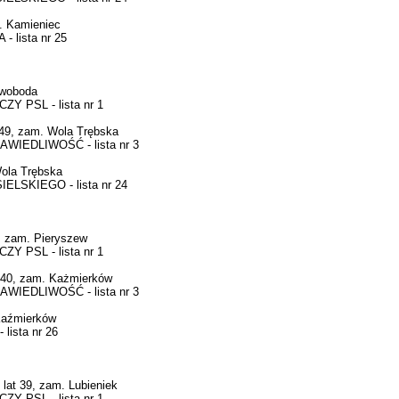
. Kamieniec
lista nr 25
Swoboda
 PSL - lista nr 1
49, zam. Wola Trębska
IEDLIWOŚĆ - lista nr 3
ola Trębska
LSKIEGO - lista nr 24
zam. Pieryszew
 PSL - lista nr 1
40, zam. Każmierków
IEDLIWOŚĆ - lista nr 3
Kaźmierków
ista nr 26
at 39, zam. Lubieniek
 PSL - lista nr 1