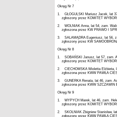
Okręg Nr 7
1. GŁOGULSKI Mariusz Jacek, lat 37
zgłoszony przez KOMITET WYBORCZY
2. WOLNIAK Anna, lat 54, zam. Wal
zgłoszona przez KW PRAWO I SPRAW
3. SALAMĄDRA Eugeniusz, lat 56, z
zgłoszony przez KW SAMOOBRONA - 
Okręg Nr 8
1. SOBAŃSKI Janusz, lat 57, zam.
zgłoszony przez KOMITET WYBORCZY
2. CIECHOMSKA Wioletta Elżbieta, l
zgłoszona przez KWW PAWŁA CIESIE
3. GUNERKA Renata, lat 46, zam. 
zgłoszona przez KWW SZCZAWIN BLIŻ
Okręg Nr 9
1. WYPYCH Marek, lat 46, zam. Hele
zgłoszony przez KOMITET WYBORCZY
2. SKOLNIAK Zbigniew Stanisław, lat
zgłoszony przez KWW PAWŁA CIESIE