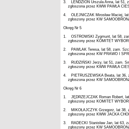
3. LENDZION Urszula Anna, lat 51, z
zgłoszona przez KWW PAWŁA CIESIE
4. OLEJNICZAK Mirosław Maciej, lat 
zgłoszony przez KW SAMOOBRONA - 
Okręg Nr 5
1. OSTROWSKI Zygmunt, lat 58, zam
zgłoszony przez KOMITET WYBORCZY
2. PAWLAK Teresa, lat 58, zam. Szc
zgłoszona przez KW PRAWO I SPRAW
3. RUDZIŃSKI Jerzy, lat 51, zam. S
zgłoszony przez KWW PAWŁA CIESIE
4. PIETRUSZEWSKA Beata, lat 36, z
zgłoszona przez KW SAMOOBRONA - 
Okręg Nr 6
1. JĘDRZEJCZAK Roman Robert, lat 
zgłoszony przez KOMITET WYBORCZY
2. MIKOŁAJCZYK Grzegorz, lat 38, 
zgłoszony przez KWW JACKA CHODO
3. RADECKI Stanisław Jan, lat 63, z
zgłoszony przez KW SAMOOBRONA - 