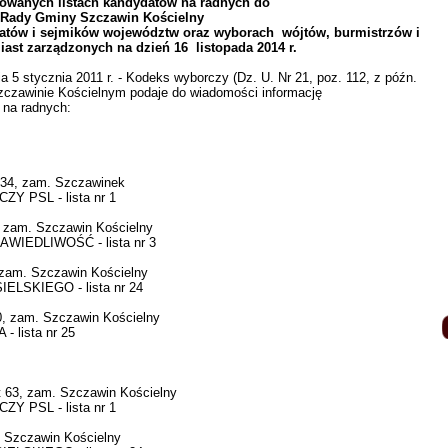
rowanych listach kandydatów na radnych do
Rady Gminy Szczawin Kościelny
atów i sejmików województw oraz wyborach wójtów, burmistrzów i
ast zarządzonych na dzień 16 listopada 2014 r.
a 5 stycznia 2011 r. - Kodeks wyborczy (Dz. U. Nr 21, poz. 112, z późn.
czawinie Kościelnym podaje do wiadomości informację
 na radnych:
34, zam. Szczawinek
 PSL - lista nr 1
, zam. Szczawin Kościelny
IEDLIWOŚĆ - lista nr 3
zam. Szczawin Kościelny
LSKIEGO - lista nr 24
, zam. Szczawin Kościelny
lista nr 25
63, zam. Szczawin Kościelny
 PSL - lista nr 1
Szczawin Kościelny