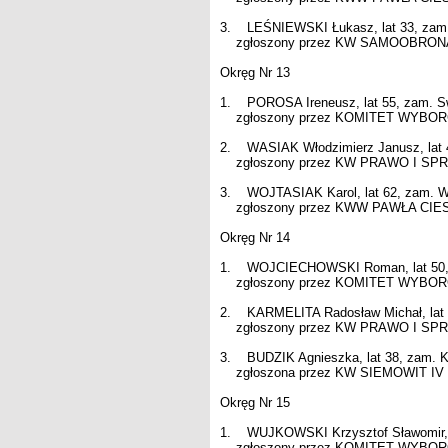
3. LEŚNIEWSKI Łukasz, lat 33, zam
zgłoszony przez KW SAMOOBRONA - 
Okręg Nr 13
1. POROSA Ireneusz, lat 55, zam. 
zgłoszony przez KOMITET WYBORCZY
2. WASIAK Włodzimierz Janusz, lat 
zgłoszony przez KW PRAWO I SPRAW
3. WOJTASIAK Karol, lat 62, zam. W
zgłoszony przez KWW PAWŁA CIESIE
Okręg Nr 14
1. WOJCIECHOWSKI Roman, lat 50, 
zgłoszony przez KOMITET WYBORCZY
2. KARMELITA Radosław Michał, lat 
zgłoszony przez KW PRAWO I SPRAW
3. BUDZIK Agnieszka, lat 38, zam. 
zgłoszona przez KW SIEMOWIT IV - l
Okręg Nr 15
1. WUJKOWSKI Krzysztof Sławomir, l
zgłoszony przez KOMITET WYBORCZY