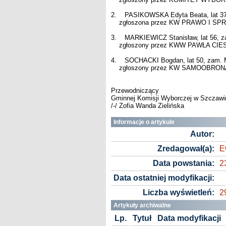
2. PASIKOWSKA Edyta Beata, lat 37
zgłoszona przez KW PRAWO I SPRAW
3. MARKIEWICZ Stanisław, lat 56, z
zgłoszony przez KWW PAWŁA CIESIE
4. SOCHACKI Bogdan, lat 50, zam. 
zgłoszony przez KW SAMOOBRONA - 
Przewodniczący
Gminnej Komisji Wyborczej w Szczawi
/-/ Zofia Wanda Zielińska
Informacje o artykule
Autor:
Zredagował(a):
E
Data powstania:
2
Data ostatniej modyfikacji:
Liczba wyświetleń:
2
Artykuły archiwalne
Lp.
Tytuł
Data modyfikacji